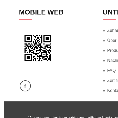
MOBILE WEB
UNT
Zuha
Über
Produ
Nachr
FAQ
Zertif
Konta
We use cookies to provide you with the best poss