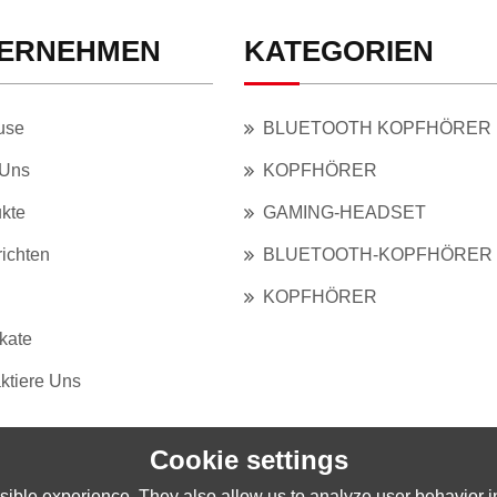
ERNEHMEN
KATEGORIEN
use
BLUETOOTH KOPFHÖRER
 Uns
KOPFHÖRER
kte
GAMING-HEADSET
ichten
BLUETOOTH-KOPFHÖRER
KOPFHÖRER
ikate
ktiere Uns
Cookie settings
ible experience. They also allow us to analyze user behavior in