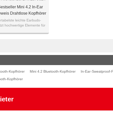
estseller Mini 4.2 In-Ear
weis Drahtlose Kopfhörer
rtabelste leichte Earbuds-
tzt hochwertige Elemente für
tlosen Musikgenuss.
etooth-Kopfhörer
Mini 4.2 Bluetooth-Kopfhörer
In-Ear-Sweatproof-
tooth-Kopfhörer
ieter