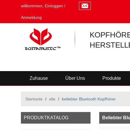
willkommen,
Einloggen
/
Anmeldung
KOPFHÖRE
HERSTELL
Zuhause
Über Uns
Produkte
Startseite
/
alle
/
beliebter Bluetooth Kopfhörer
PRODUKTKATALOG
Beliebter Bl