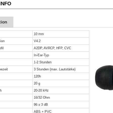
INFO
tion
10 mm
ion
V4.2
fil
A2DP, AVRCP, HFP, CVC
In-Ear-Typ
1-2 Stunden
ezeit
3 Stunden (max. Lautstärke)
120h
20 g
h
20-20 kHz
16/32 Ohm
96 ± 3 dB
ABS + PVC