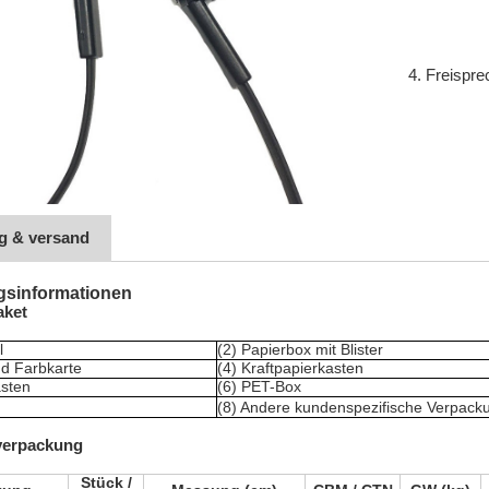
4. Freispr
g & versand
gsinformationen
aket
l
(2) Papierbox mit Blister
und Farbkarte
(4) Kraftpapierkasten
asten
(6) PET-Box
(8) Andere kundenspezifische Verpack
verpackung
Stück /