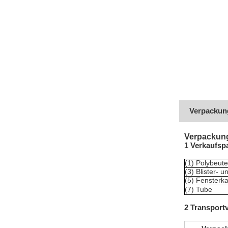
Verpackun
Verpackun
1 Verkaufsp
(1) Polybeute
(3) Blister- 
(5) Fensterk
(7) Tube
2 Transport