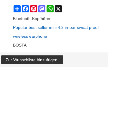
Share
Facebook
Pinterest
Mastodon
WhatsApp
X
Bluetooth-Kopfhörer
Popular best seller mini 4.2 in-ear sweat proof
wireless earphone
BOSTA
Zur Wunschliste hinzufügen