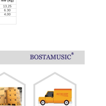
NW (kg)
13,25
6.30
4,00