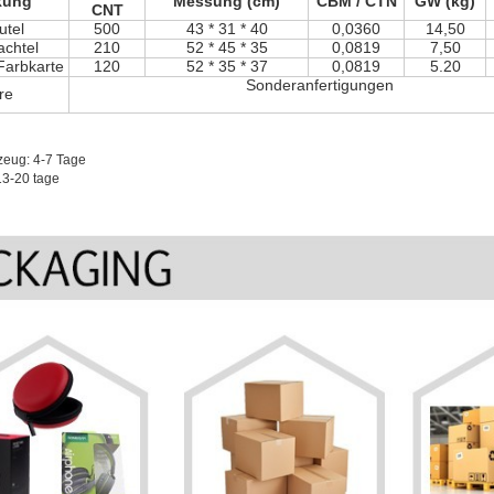
kung
Messung (cm)
CBM / CTN
GW (kg)
CNT
utel
500
43 * 31 * 40
0,0360
14,50
chtel
210
52 * 45 * 35
0,0819
7,50
 Farbkarte
120
52 * 35 * 37
0,0819
5.20
Sonderanfertigungen
re
zeug: 4-7 Tage
13-20 tage