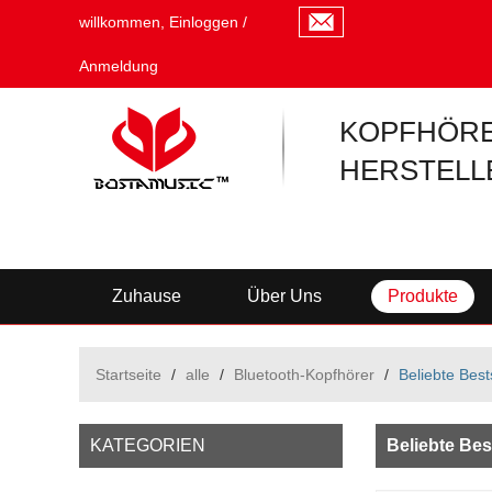
willkommen,
Einloggen
/
Anmeldung
KOPFHÖRE
HERSTELL
Zuhause
Über Uns
Produkte
Startseite
/
alle
/
Bluetooth-Kopfhörer
/
Beliebte Best
KATEGORIEN
Beliebte Bes