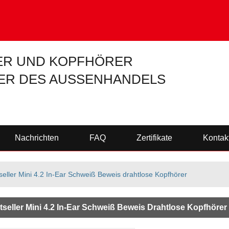
R UND KOPFHÖRER
ER DES AUSSENHANDELS
Nachrichten
FAQ
Zertifikate
Kontak
seller Mini 4.2 In-Ear Schweiß Beweis drahtlose Kopfhörer
tseller Mini 4.2 In-Ear Schweiß Beweis Drahtlose Kopfhörer