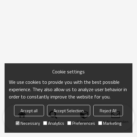
Cookie settings
We use cookies to provide you with the best possible
experience. They also allow us to analyze user behavior in
order to constantly improve the website for you.
Accept all
Accept Selection
Reject All
Startseite
Suche
Kategorie
Anfrage senden
Necessary
Analytics
Preferences
Marketing