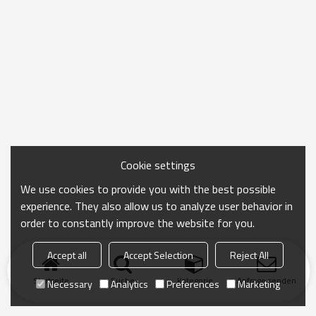
Cookie settings
We use cookies to provide you with the best possible
experience. They also allow us to analyze user behavior in
order to constantly improve the website for you.
Accept all
Accept Selection
Reject All
Startseite
Suche
Kategorie
Anfrage senden
Necessary
Analytics
Preferences
Marketing