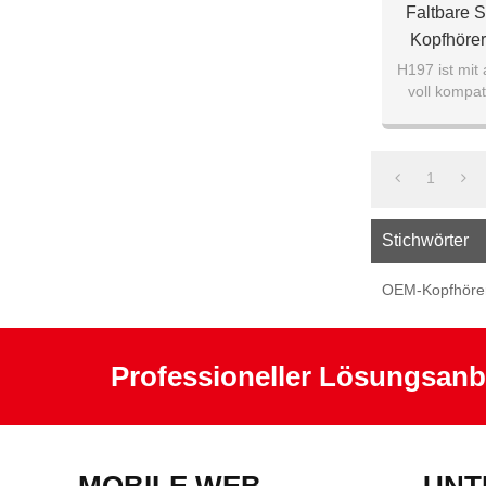
Faltbare S
Kopfhöre
H197 ist mit
voll kompat
hervorrag
1
Stichwörter
OEM-Kopfhöre
Professioneller Lösungsanb