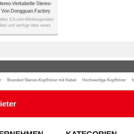
tereo-Verkabelte Stereo-
r Von Dongguan Factory
Oem
 allen 3,5-mm-Klinkengeräten
ibel und verfügt über einen
enden Bass-Sound-Effekt.
r
Branded Stereo-Kopfhörer mit Kabel
Hochwertige Kopfhörer
f
ieter