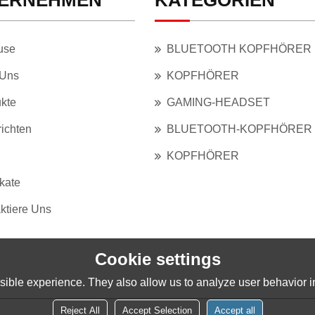
ERNEHMEN
KATEGORIEN
use
BLUETOOTH KOPFHÖRER
 Uns
KOPFHÖRER
kte
GAMING-HEADSET
ichten
BLUETOOTH-KOPFHÖRER
KOPFHÖRER
ikate
ktiere Uns
Cookie settings
ible experience. They also allow us to analyze user behavior in
Reject All
Accept Selection
Accept all