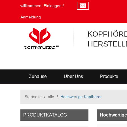
willkommen,
Einloggen
/
Anmeldung
KOPFHÖRE
HERSTELL
Zuhause
Über Uns
Produkte
Startseite
/
alle
/
Hochwertige Kopfhörer
PRODUKTKATALOG
Hochwertige