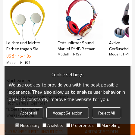
Leichte und leichte
Erstaunlicher Sound
Aktive
Farben tragen Sie
Marvel 85dB Batman
Geräuschdäm
Modell : H-197
Modell : H-197
bequeme Kopfhörer mit
Superman Cartoon
beliebter Ste
US $
1.45
-
1.85
Kopfhörern und lernen
Bunter Kopfhörer
Basskopfhörer
Modell : H-197
Sie Musik
großem Ohrmu
Cookie settings
Stichwörter
We use cookies to provide you with the best possible
OEM-Kopfhörer
experience. They also allow us to analyze user behavior in
Branded Stereo-Kopfhörer mit Kabel
order to constantly improve the website for you.
Hochwertige Kopfhörer
faltbarer Kopfhörer
Accept all
Accept Selection
Reject All
Werkskopfhörer
Necessary
Analytics
Preferences
Marketing
ZUR WUNSCHLISTE HINZUFÜGEN
ANFRAGE SENDEN
Kopfhörer-Spezifikationen: