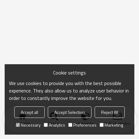
Cookie settings
We use cookies to provide you with the best possible
experience. They also allow us to analyze user behavior in
order to constantly improve the website for you.
Accept all
Accept Selection
Reject All
Startseite
Suche
Kategorie
Anfrage senden
Necessary
Analytics
Preferences
Marketing