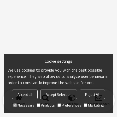
Cookie settings
We use cookies to provide you with the best possible
experience. They also allow us to analyze user behavior in
order to constantly improve the website for you.
Accept all
Accept Selection
Reject All
Startseite
Suche
Kategorie
Anfrage senden
Necessary
Analytics
Preferences
Marketing