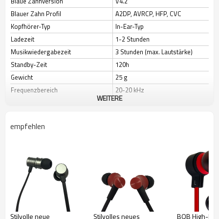
Blaue Zahnversion
V4.2
Blauer Zahn Profil
A2DP, AVRCP, HFP, CVC
Kopfhörer-Typ
In-Ear-Typ
Ladezeit
1-2 Stunden
Musikwiedergabezeit
3 Stunden (max. Lautstärke)
Standby-Zeit
120h
Gewicht
25 g
Frequenzbereich
20-20 kHz
WEITERE
Impedanz
16/32 Ohm
Empfindlichkeit
96 ± 3 dB
empfehlen
Stilvolle neue
Stilvolles neues
BQB High-En