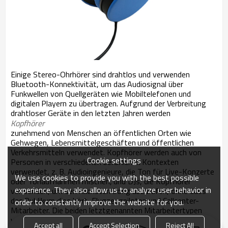
Einige Stereo-Ohrhörer sind drahtlos und verwenden
Bluetooth-Konnektivität, um das
Audiosignal über
Funkwellen von Quellgeräten wie Mobiltelefonen und
digitalen
Playern zu übertragen. Aufgrund der Verbreitung
drahtloser Geräte in den letzten Jahren werden
Kopfhörer
zunehmend von Menschen an öffentlichen Orten wie
Gehwegen, Lebensmittelgeschäften
und öffentlichen
Verkehrsmitteln verwendet. Kopfhörer werden auch von
Cookie settings
Personen in verschiedenen beruflichen
Kontexten
verwendet, z. B. Audioingenieure, die Ton für Live-Konzerte
We use cookies to provide you with the best possible
oder Tonaufnahmen mischen,
und DJs, die Kopfhörer
experience. They also allow us to analyze user behavior in
verwenden, um den nächsten Song abzurufen, ohne dass
das
Publikum dies hört, Flugzeugpiloten und Callcenter-
order to constantly improve the website for you.
Mitarbeiter. Die beiden letztgenannten
Mitarbeitertypen
verwenden Kopfhörer mit integriertem Mikrofon.
Accept all
Accept Selection
Reject All