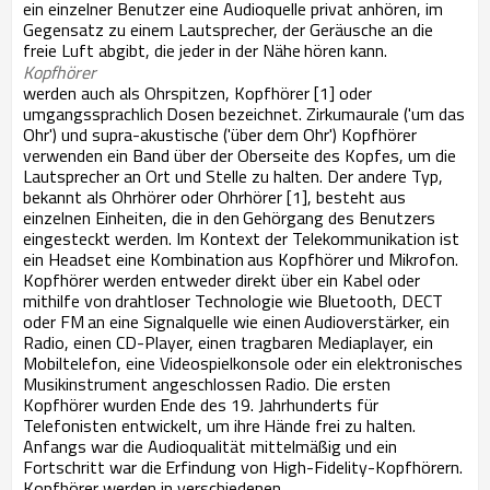
ein einzelner Benutzer eine Audioquelle privat anhören, im
Gegensatz zu einem Lautsprecher, der Geräusche an die
freie Luft abgibt, die jeder in der Nähe
hören kann.
Kopfhörer
werden auch als Ohrspitzen, Kopfhörer [1] oder
umgangssprachlich
Dosen bezeichnet. Zirkumaurale ('um das
Ohr') und supra-akustische ('über dem Ohr') Kopfhörer
verwenden ein Band über der Oberseite des Kopfes, um die
Lautsprecher an Ort und Stelle zu halten. Der andere Typ,
bekannt als Ohrhörer oder Ohrhörer [1], besteht aus
einzelnen Einheiten, die in den
Gehörgang des Benutzers
eingesteckt werden. Im Kontext der Telekommunikation ist
ein Headset eine Kombination
aus Kopfhörer und Mikrofon.
Kopfhörer werden entweder direkt über ein Kabel oder
mithilfe von
drahtloser Technologie wie Bluetooth, DECT
oder FM
an eine Signalquelle wie einen
Audioverstärker, ein
Radio, einen CD-Player, einen tragbaren Mediaplayer, ein
Mobiltelefon, eine Videospielkonsole oder ein elektronisches
Musikinstrument angeschlossen
Radio. Die ersten
Kopfhörer wurden
Ende des 19. Jahrhunderts für
Telefonisten entwickelt, um ihre
Hände frei zu halten.
Anfangs war die Audioqualität mittelmäßig und ein
Fortschritt war die
Erfindung von High-Fidelity-Kopfhörern.
Kopfhörer werden in verschiedenen