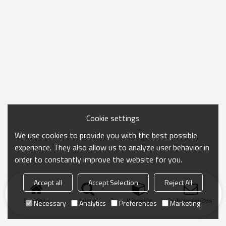
Cookie settings
We use cookies to provide you with the best possible
experience. They also allow us to analyze user behavior in
order to constantly improve the website for you.
Accept all
Accept Selection
Reject All
Startseite
Suche
Kategorie
Anfrage senden
Necessary
Analytics
Preferences
Marketing