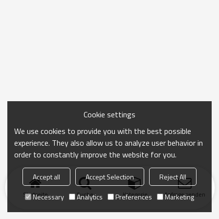
Cookie settings
We use cookies to provide you with the best possible
experience. They also allow us to analyze user behavior in
order to constantly improve the website for you.
Accept all
Accept Selection
Reject All
Startseite
Suche
Kategorie
Anfrage senden
Necessary
Analytics
Preferences
Marketing