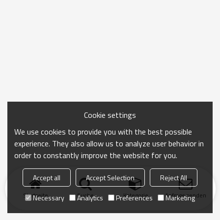
Cookie settings
We use cookies to provide you with the best possible
experience. They also allow us to analyze user behavior in
order to constantly improve the website for you.
Accept all
Accept Selection
Reject All
Startseite
Suche
Kategorie
Anfrage senden
Necessary
Analytics
Preferences
Marketing