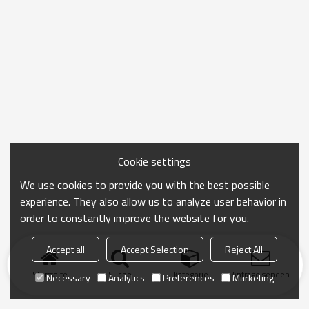
Cookie settings
We use cookies to provide you with the best possible
experience. They also allow us to analyze user behavior in
order to constantly improve the website for you.
Accept all
Accept Selection
Reject All
Startseite
Suche
Kategorie
Anfrage senden
Necessary
Analytics
Preferences
Marketing