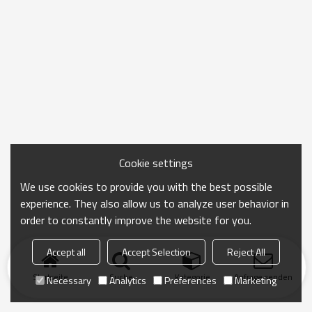
Cookie settings
We use cookies to provide you with the best possible
experience. They also allow us to analyze user behavior in
order to constantly improve the website for you.
Accept all
Accept Selection
Reject All
Startseite
Suche
Kategorie
Anfrage senden
Necessary
Analytics
Preferences
Marketing