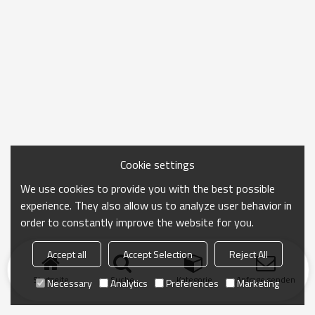
Cookie settings
We use cookies to provide you with the best possible
experience. They also allow us to analyze user behavior in
order to constantly improve the website for you.
Accept all
Accept Selection
Reject All
Startseite
Suche
Kategorie
Anfrage senden
Necessary
Analytics
Preferences
Marketing