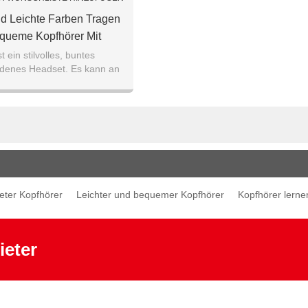
d Leichte Farben Tragen
queme Kopfhörer Mit
n Und Lernen Sie Musik
st ein stilvolles, buntes
denes Headset. Es kann an
efon, den PC, den MP3-Player
d andere Musikge
eter Kopfhörer
Leichter und bequemer Kopfhörer
Kopfhörer lerne
ieter