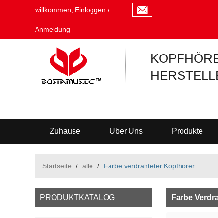
willkommen,
Einloggen
/
Anmeldung
KOPFHÖRE
HERSTELL
Zuhause
Über Uns
Produkte
Startseite
/
alle
/
Farbe verdrahteter Kopfhörer
PRODUKTKATALOG
Farbe Verdra