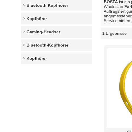
BOSTA
ist ein
Bluetooth Kopfhörer
Wholeslae
Far
Auftragsfertigu
angemessener Z
Kopfhörer
Service bieten.
Gaming-Headset
1 Ergebnisse
Schaukasten
Bluetooth-Kopfhörer
Kopfhörer
ZU