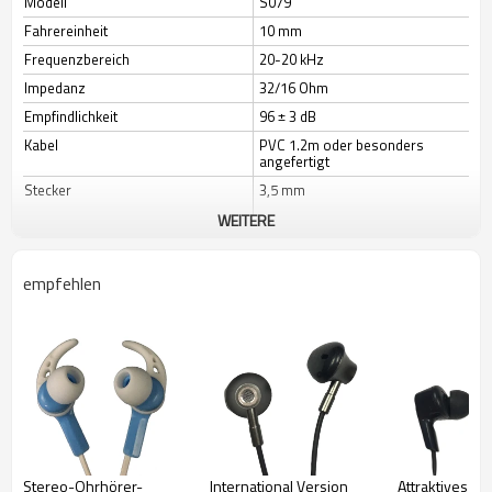
Modell
S079
Fahrereinheit
10 mm
Frequenzbereich
20-20 kHz
Impedanz
32/16 Ohm
Empfindlichkeit
96 ± 3 dB
Kabel
PVC 1.2m oder besonders
angefertigt
Stecker
3,5 mm
WEITERE
Farbe
Besonders angefertigt
empfehlen
Stereo-Ohrhörer-
International Version
Attraktives De